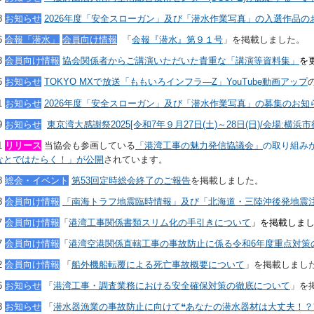
28
お知らせ
2026年度「安全スローガン」及び「潜水作業写真」の入選作品の
06
会報「潜水」
会員向け情報
「
会報『潜水』第９１号
」を掲載しました。
23
会員向け情報
協会関係者からご講演いただいた貴重な「講演等資料集
」
を
06
お知らせ
TOKYO MXで放送
「
ももいろインフラ―Z」YouTube動画アップ
01
お知らせ
2026年度「安全スローガン」及び「潜水作業写真」の募集のお知
19
お知らせ
東京湾大感謝祭2025[令和7年９月27日(土)～28日(日)/会場:横
01
リリース
当協会も参画している
「港湾工事の魅力発信協議会」
の取り組み
みなとではたらく！」が公開
されています。
28
総会・イベント
第53回定時総会終了のご報告
を掲載しました。
23
会員向け情報
「南海トラフ地震臨時情報」及び「北海道・三陸沖後発地震
27
会員向け情報
「
港湾工事関係書類スリム化の手引きについて
」を掲載しま
27
会員向け情報
「
港湾空港関係直轄工事の事故防止に係る令和6年度重点対策
12
会員向け情報
「
船外機船転覆による死亡事故概要について
」を掲載しまし
06
お知らせ
「
港湾工事・調査業務における安全確保対策の徹底について
」を
23
お知らせ
「
潜水器漁業の事故防止に向けて
❝
あなたの潜水器材は大丈夫！？