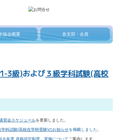
水協会概要
各支部・会員
1-3級)
および
３級学科試験(高校
講習会スケジュール
を更新しました。
級学科試験(高校在学時受験)のお知らせ
を掲載しました。
令和８年度 資格認定制度」実施について
ご案内します。