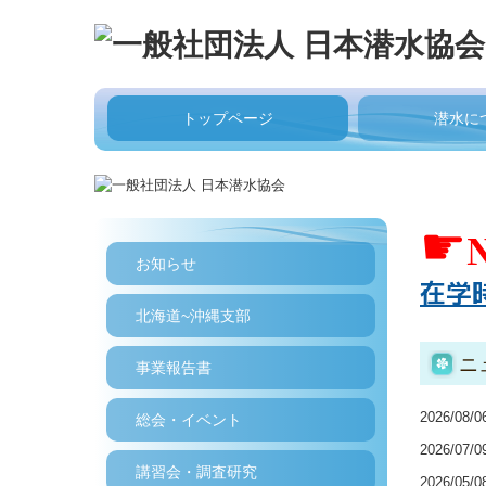
トップページ
潜水に
☛
お知らせ
在学
北海道~沖縄支部
ニ
事業報告書
2026/08/0
総会・イベント
2026/07/0
講習会・調査研究
2026/05/