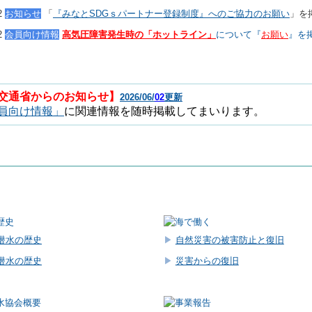
02
お知らせ
「
『
みなとSDGｓパートナー登録制度』
へのご協力のお願い
」を
22
会員向け情報
高気圧障害発生時の
「ホットライン」
について『
お願い
』を
交通省からのお知らせ】
2026/06/
02
更新
員向け情報」
に関連情報を随時掲載してまいります。
潜水の歴史
▶
自然災害の被害防止と復旧
潜水の歴史
▶
災害からの復旧