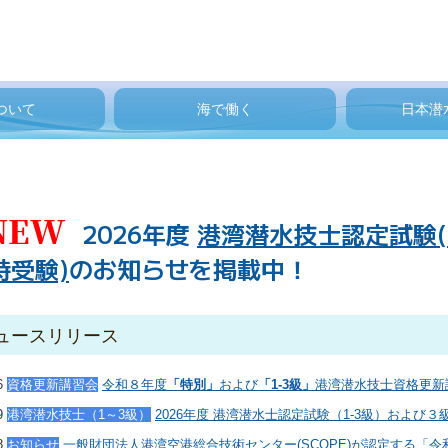
ついて
海で働く
日本潜
潜水様式
NEW
2026
年度
港湾潜水技士認定試験(
時受験)
のお知らせを掲載中！
ュースリリース
6
資格更新講習会
令和８年度
「
特別」
および
「
1-3級」
港湾潜水技士資格更新
9
港湾潜水技士（1～3級）
2026年度
港湾潜水士認定試験（
1-3級）および３
08
お知らせ
一般財団法人港湾空港総合技術センター(SCOPE)が認定する「