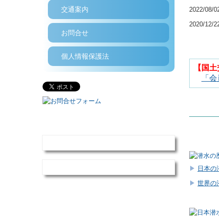
交通案内
2022/08/
2020/12/
お問合せ
個人情報保護法
【国土
「会
▶
日本の
▶
世界の