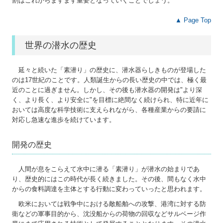
割はこれからますます重要となっていくことでしょう。
▲ Page Top
世界の潜水の歴史
延々と続いた「素潜り」の歴史に、潜水器らしきものが登場した
のは17世紀のことです。人類誕生からの長い歴史の中では、極く最
近のことに過ぎません。しかし、その後も潜水器の開発は"より深
く、より長く、より安全に"を目標に絶間なく続けられ、特に近年に
おいては高度な科学技術に支えられながら、各種産業からの要請に
対応し急速な進歩を続けています。
開発の歴史
人間が息をこらえて水中に潜る「素潜り」が潜水の始まりであ
り、歴史的にはこの時代が長く続きました。その後、間もなく水中
からの食料調達を主体とする行動に変わっていったと思われます。
欧米においては戦争中における敵船舶への攻撃、港湾に対する防
衛などの軍事目的から、沈没船からの荷物の回収などサルベージ作