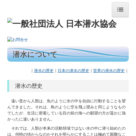
トップページ
潜水について
潜水について
海で働く
｜
潜水の歴史
｜
日本の潜水の歴史
｜
世界の潜水の歴史
｜
潜水様式
潜水の歴史
日本潜水協会概要
遠い昔から人類は、魚のように水の中を自由に行動することを望
各支部・会員
んできました。それは、鳥のように空を飛ぶ望みと同じようなもの
でしたが、生活に密着している目の前の海への願望の方が遥かに強
お知らせ
かったに違いありません。
それでは、人類が本来の活動領域ではない水の中に潜り始めたの
北海道~沖縄支部
は、何時の頃からなのかそれを明らかにすることは極めて困難なこ