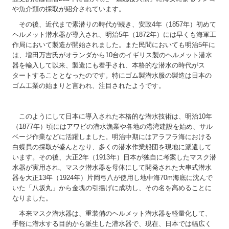
や魚介類の採取が紹介されています。
その後、近代まで素潜りの時代が続き、安政4年（1857年）初めて
ヘルメット潜水器が導入され、明治5年（1872年）には早くも海軍工
作局において製造が開始されました。また民間においても明治5年に
は、増田万吉氏がオランダから10台のイギリス製のヘルメット潜水
器を輸入して以来、製造にも着手され、本格的な潜水の時代がス
タートすることとなったのです。特にゴム製潜水服の製造は日本の
ゴム工業の始まりと言われ、注目されたようです。
このようにして日本に導入された本格的な潜水技術は、明治10年
（1877年）頃にはアワビの潜水漁業や各地の港湾建設を始め、サル
ベージ作業などに活躍しました。明治中期にはアラフラ海における
白蝶貝の採取が盛んとなり、多くの潜水作業船団を現地に派遣して
います。その後、大正2年（1913年）日本が独自に考案したマスク潜
水器が実用され、マスク潜水器を母体にして開発された大串式潜水
器を大正13年（1924年）片岡弓八が使用し地中海70m海底に沈んで
いた「八坂丸」から金塊の引揚げに成功し、その名を高めることに
なりました。
本来マスク潜水器は、重装備のヘルメット潜水器を軽量化して、
手軽に潜水する目的から派生した潜水器で、現在、日本では幅広く