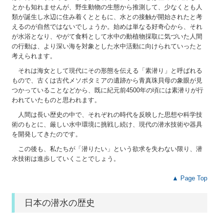
とかも知れませんが、野生動物の生態から推測して、少なくとも人
類が誕生し水辺に住み着くとともに、水との接触が開始されたと考
事業報告書
えるのが自然ではないでしょうか。始めは単なる好奇心から、それ
が水浴となり、やがて食料として水中の動植物採取に気づいた人間
総会・イベント
の行動は、より深い海を対象とした水中活動に向けられていったと
考えられます。
講習会・調査研究
それは海女として現代にその形態を伝える「素潜り」と呼ばれる
もので、古くは古代メソポタミアの遺跡から青真珠貝母の象眼が見
資格取得について
つかっていることなどから、既に紀元前4500年の頃には素潜りが行
われていたものと思われます。
港湾潜水技士（１~３級）
人間は長い歴史の中で、それぞれの時代を反映した思想や科学技
術のもとに、厳しい水中環境に挑戦し続け、現代の潜水技術や器具
を開発してきたのです。
特別港湾潜水技士
この後も、私たちが「潜りたい」という欲求を失わない限り、潜
水技術は進歩していくことでしょう。
資格更新講習会
▲ Page Top
潜水士後継者育成・技術伝承
日本の潜水の歴史
会報「潜水」