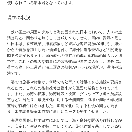
使用されている潜水器となっています。
現在の状況
狭い国土の周囲をグルリと海に囲まれた日本において、人々の生
活は海との関わりを無くしては成り立ちません。国内に資源の乏し
い日本は、養殖漁業、海底鉱物など豊富な海洋資源の利用や、海外
からの資源を加工し高い価値を付けて海外に送る技術などの開発を
図る必要があります。国内産への依存度の低い食料品の輸入も大切
です。これらの厖大な数量にのぼる物品が国内に入荷し、国外に出
荷する際、陸上運送と海上運送の切替が行われる場所が、港湾や漁
港です。
港では旅客や貨物が、何時でも効率よく対処できる施設を要請さ
れるため、これらの維持改修は従来から重要な業務とされていま
す。また、港湾の拡張、港湾施設の改変、ダムや上下水道の施設設
置などに当たり、環境変化に対する予測調査、海域や湖沼の環境調
査等が義務付けられました。環境変化に対する社会の関心が高ま
り、水中調査等潜水作業に新しいニーズを発生させました。
海洋立国を目指す日本においては、海と良好な関係を維持しなが
ら、安定した生活を維持していくため、潜水作業が果たしている役