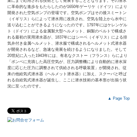
業にまで応用される技術として発展することとなります。その潜水
に革命的な進歩をもたらしたのが1650年ゲーリケ（ドイツ）により
開発された空気ポンプの登場です。空気ポンプはその後スミートン
（イギリス）らによって潜水用に改良され、空気を陸上から水中に
送り込むことができるようになったのです。1797年にはケレンゲル
ト（ドイツ）による金属製大型ヘルメット、銅製のベルトで構成さ
れる最初の実用潜水器が、1837年にはシーベ（イギリス）による排
気弁付き金属ヘルメット、潜水服で構成されるヘルメット式潜水器
が開発されるなど、急速な発展を続けるようになりました。そして
20世紀に入った1943年には、有名なクストー（フランス）らにより
「ボンベに充填した高圧空気が、圧力調整機により自動的に潜水深
度に応じた圧力に調整されて供給される呼吸装置」が開発され、従
来の他給気式潜水器（ヘルメット潜水器）に加え、スクーバと呼ば
れる自給気式潜水器が誕生し、ここに潜水技術の基本形が出揃う状
況に至ったのです。
▲ Page Top