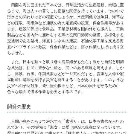
四面を海に囲まれた日本では、日常生活から生産活動、余暇に至
会員向け情報
るまで、海は人々の暮らしに密接な関係を持っています。その中で
潜水との関わりはどの程度でしょうか。水産関係では魚貝、海草な
書籍の販売
どの採取、高級魚など捕獲の為の定置網の設置、保全作業等があり
ます。建設関係では食料品、工業原材料を国内外から搬入し、工業
製品などを国内外に搬出をする際の玄関口港湾の整備、多様化する
ダウンロード
交通網である架橋、海底トンネルの建設、石油化学工業を支える海
底パイプラインの敷設、保全作業などは、潜水作業なしでは成り立
交通案内
ちません。
また、日本を延々と取り巻く海岸線がもたらす豊かな自然と明媚
お問合せ
な風光は、住民に豊かな生産と、潤いのある環境を与えます。しか
し、津波、台風、冬期風浪などが一旦荒れだすと、貴重な人命や家
個人情報保護法
屋財産に危険を及ぼす災害を発生することがあります。このような
災害への予防対策、発生後の復旧など、日本の国土を守るために
色々な場面で潜水作業を必要とするのです。
開発の歴史
人間が息をこらえて潜水する「素潜り」は、日本も古代から行わ
れており、その技術は「海女」に受け継がれ現在に至っています。
歴史的には西暦285年に書かれた「魏志倭人伝」に海女によるサンゴ