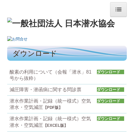
トップページ
潜水について
ダウンロード
海で働く
酸素の利用について（会報「潜水」81
ダウンロード
潜水様式
号から抜粋）
日本潜水協会概要
減圧障害・潜函病に関する問診票
ダウンロード
潜水作業計画・記録（統一様式）空気
ダウンロード
各支部・会員
潜水・空気減圧
【PDF版】
お知らせ
潜水作業計画・記録（統一様式）空気
ダウンロード
潜水・空気減圧
【EXCEL版】
北海道~沖縄支部