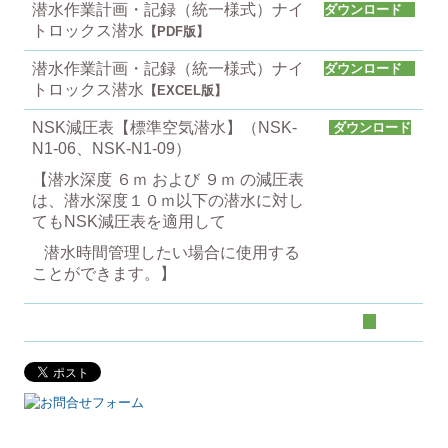
潜水作業計画・記録（統一様式）ナイ
ダウンロード
トロックス潜水
【PDF版】
事業報告書
潜水作業計画・記録（統一様式）ナイ
ダウンロード
総会・イベント
トロックス潜水
【EXCEL版】
NSK減圧表【標準空気潜水】（NSK-
ダウンロード
講習会・調査研究
N1-06、NSK-N1-09）
【潜水深度 ６ｍ および ９ｍ の減圧表
資格取得について
は、潜水深度１０ｍ以下の潜水に対し
てもNSK減圧表を適用して
港湾潜水技士（１~３級）
潜水時間管理したい場合に使用する
ことができます。】
特別港湾潜水技士
資格更新講習会
潜水士後継者育成・技術伝承
会報「潜水」