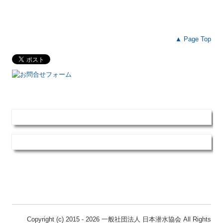
事業報告書
▲ Page Top
総会・イベント
講習会・調査研究
資格取得について
港湾潜水技士（１~３級）
特別港湾潜水技士
資格更新講習会
潜水士後継者育成・技術伝承
会報「潜水」
Copyright (c) 2015 - 2026 一般社団法人 日本潜水協会 All Rights