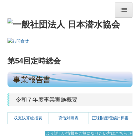
トップページ
潜水について
第54
回定時総会
海で働く
潜水様式
事業報告書
日本潜水協会概要
令和７年度事業実施概要
各支部・会員
収支決算総括表
貸借対照表
正味財産増減計算書
お知らせ
より詳しい情報をご覧になりたい方はこちら ≫
北海道~沖縄支部